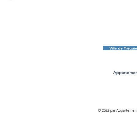
Ville de Tréguie
Appartement
8, plac
+3
appartements.
© 2022 par Appartement